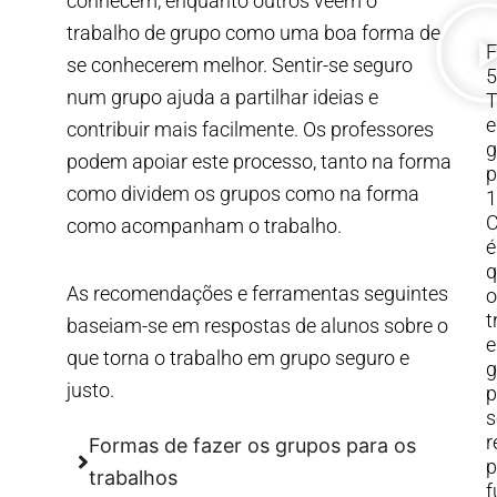
conhecem, enquanto outros veem o
trabalho de grupo como uma boa forma de
F
se conhecerem melhor. Sentir-se seguro
5
num grupo ajuda a partilhar ideias e
T
contribuir mais facilmente. Os professores
g
podem apoiar este processo, tanto na forma
p
como dividem os grupos como na forma
1
como acompanham o trabalho.
é
q
As recomendações e ferramentas seguintes
o
t
baseiam-se em respostas de alunos sobre o
que torna o trabalho em grupo seguro e
g
justo.
p
s
r
Formas de fazer os grupos para os
p
trabalhos
f