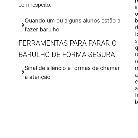
com respeito.
i
o
Quando um ou alguns alunos estão a
b
d
fazer barulho
f
s
FERRAMENTAS PARA PARAR O
q
BARULHO DE FORMA SEGURA
o
m
Sinal de silêncio e formas de chamar
a
a atenção
e
a
f
b