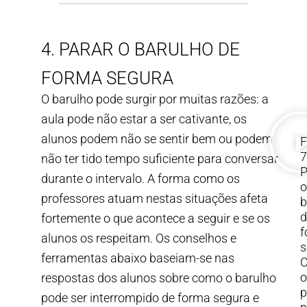
4. PARAR O BARULHO DE
FORMA SEGURA
O barulho pode surgir por muitas razões: a
aula pode não estar a ser cativante, os
alunos podem não se sentir bem ou podem
F
7
não ter tido tempo suficiente para conversar
P
durante o intervalo. A forma como os
o
professores atuam nestas situações afeta
b
d
fortemente o que acontece a seguir e se os
f
alunos os respeitam. Os conselhos e
s
ferramentas abaixo baseiam-se nas
o
respostas dos alunos sobre como o barulho
p
pode ser interrompido de forma segura e