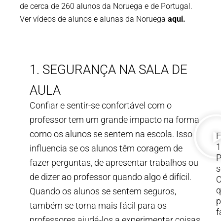
de cerca de 260 alunos da Noruega e de Portugal.
Ver vídeos de alunos e alunas da Noruega
aqui
.
1. SEGURANÇA NA SALA DE
AULA
Confiar e sentir-se confortável com o
professor tem um grande impacto na forma
como os alunos se sentem na escola. Isso
F
1
influencia se os alunos têm coragem de
P
fazer perguntas, de apresentar trabalhos ou
s
de dizer ao professor quando algo é difícil.
q
Quando os alunos se sentem seguros,
p
também se torna mais fácil para os
f
professores ajudá-los a experimentar coisas