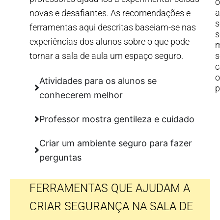
o
a
novas e desafiantes. As recomendações e
s
ferramentas aqui descritas baseiam-se nas
s
experiências dos alunos sobre o que pode
m
s
tornar a sala de aula um espaço seguro.
o
Atividades para os alunos se
p
conhecerem melhor
Professor mostra gentileza e cuidado
Criar um ambiente seguro para fazer
perguntas
FERRAMENTAS QUE AJUDAM A
CRIAR SEGURANÇA NA SALA DE