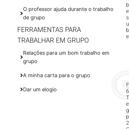
O professor ajuda durante o trabalho
e
s
de grupo
FERRAMENTAS PARA
b
e
TRABALHAR EM GRUPO
Relações para um bom trabalho em
grupo
A minha carta para o grupo
F
Dar um elogio
6
T
g
p
2